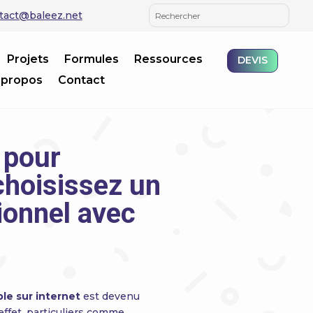
tact@baleez.net
Projets
Formules
Ressources
DEVIS
 propos
Contact
 pour
choisissez un
sionnel avec
ble sur internet
est devenu
 effet, particuliers comme