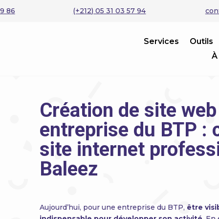
29 86
(+212) 05 31 03 57 94
con
Services
Outils
À
Création de site web
entreprise du BTP : 
site internet profes
Baleez
Aujourd’hui, pour une entreprise du BTP,
être visi
indispensable pour développer son activité
. En