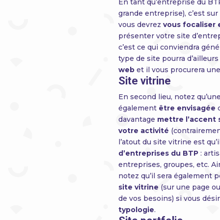
En tant qu’entreprise du B
grande entreprise), c’est su
vous devrez
vous focaliser 
présenter votre site d’entre
c’est ce qui conviendra géné
type de site pourra d’ailleur
web
et il vous procurera un
Site vitrine
En second lieu, notez qu’un
également
être envisagée
d
davantage
mettre l’accent 
votre activité
(contrairement
l’atout du site vitrine est qu’
d’entreprises du BTP
: art
entreprises, groupes, etc. Ai
notez qu’il sera également 
site vitrine
(sur une page ou
de vos besoins) si vous dési
typologie
.