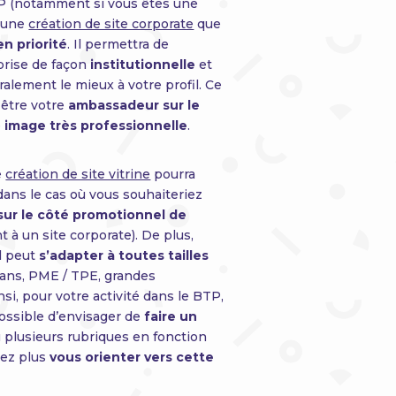
TP (notamment si vous êtes une
r une
création de site corporate
que
en priorité
. Il permettra de
prise de façon
institutionnelle
et
ralement le mieux à votre profil. Ce
s être votre
ambassadeur sur le
e
image très professionnelle
.
e
création de site vitrine
pourra
ans le cas où vous souhaiteriez
sur le côté promotionnel de
 à un site corporate). De plus,
il peut
s’adapter à toutes tailles
isans, PME / TPE, grandes
nsi, pour votre activité dans le BTP,
possible d’envisager de
faire un
 plusieurs rubriques en fonction
rez plus
vous orienter vers cette