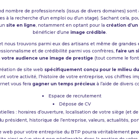
and nombre de professionnels (issus de divers domaines) son
à la recherche d’un emploi ou d’un stage). Sachant cela, pour
’un
site en ligne
, notamment en optant pour la
création d’un
bénéficier d’une
image crédible
.
t nous trouvons parmi eux des artisans et même de grandes en
fessionnalisme et de crédibilité parmi vos confrères,
faire un s
 à votre audience une image de prestige
(tout comme le font
création de site web
spécifiquement conçu pour le milieu d
votre activité, l’histoire de votre entreprise, vos chiffres i
ernet vous fera
gagner un temps précieux
à l’aide de divers 
Espace de recrutement
Dépose de CV
elles : horaires d’ouverture, localisation de votre siège (et de 
président, historique de l’entreprise, valeurs, actualités, portf
site web pour votre entreprise du BTP pourra véritablement
pro
ite ainsi qu’un atout non négligeable dans la gestion de votre